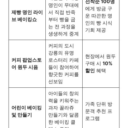
선착순 100명
명인이 무대에
에게 방금 구
제빵 명인 라이
서 직접 반죽
운 따끈한 명
브 베이킹쇼
부터 빵을 굽
인의 빵 시식
는 전 과정을
기회 제공
생생하게 중계
커피의 도시
강릉의 유명
현장에서 원두
커피 팝업스토
로스터리 카페
구매 시
10%
어 원두 시음
들이 참여하여
할인
혜택
향긋한 커피를
선보임
아이들의 창의
력을 키워주는
가족 단위 방
어린이 베이킹
과자 꼴라쥬
문객 추천 프
및 만들기
만들기와 달콤
로그램
한 베이킹 클