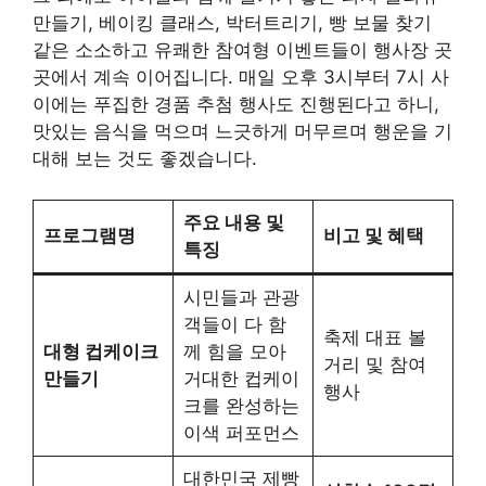
만들기, 베이킹 클래스, 박터트리기, 빵 보물 찾기
같은 소소하고 유쾌한 참여형 이벤트들이 행사장 곳
곳에서 계속 이어집니다. 매일 오후 3시부터 7시 사
이에는 푸집한 경품 추첨 행사도 진행된다고 하니,
맛있는 음식을 먹으며 느긋하게 머무르며 행운을 기
대해 보는 것도 좋겠습니다.
주요 내용 및
프로그램명
비고 및 혜택
특징
시민들과 관광
객들이 다 함
축제 대표 볼
대형 컵케이크
께 힘을 모아
거리 및 참여
만들기
거대한 컵케이
행사
크를 완성하는
이색 퍼포먼스
대한민국 제빵