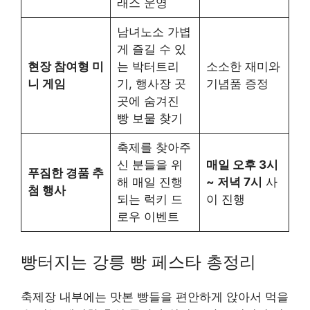
래스 운영
남녀노소 가볍
게 즐길 수 있
현장 참여형 미
는 박터트리
소소한 재미와
니 게임
기, 행사장 곳
기념품 증정
곳에 숨겨진
빵 보물 찾기
축제를 찾아주
신 분들을 위
매일 오후 3시
푸짐한 경품 추
해 매일 진행
~ 저녁 7시
사
첨 행사
되는 럭키 드
이 진행
로우 이벤트
빵터지는 강릉 빵 페스타 총정리
축제장 내부에는 맛본 빵들을 편안하게 앉아서 먹을