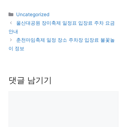
카
Uncategorized
테
울산대공원 장미축제 일정표 입장료 주차 요금
고
안내
리
춘천마임축제 일정 장소 주차장 입장료 불꽃놀
이 정보
댓글 남기기
댓
글