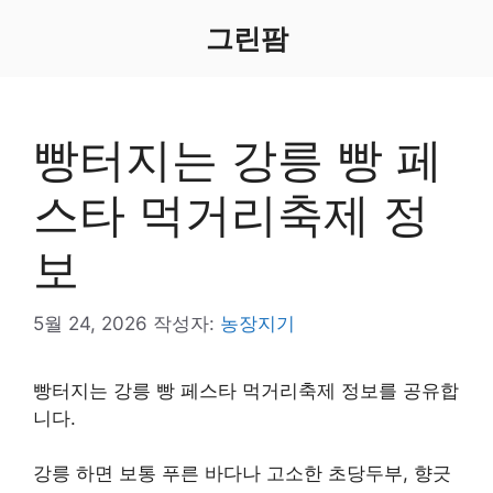
컨
그린팜
텐
츠
로
건
빵터지는 강릉 빵 페
너
뛰
스타 먹거리축제 정
기
보
5월 24, 2026
작성자:
농장지기
빵터지는 강릉 빵 페스타 먹거리축제 정보를 공유합
니다.
강릉 하면 보통 푸른 바다나 고소한 초당두부, 향긋